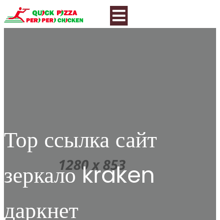
Тор ссылка сайт
зеркало kraken
даркнет