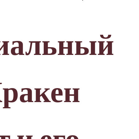
иальный
Кракен