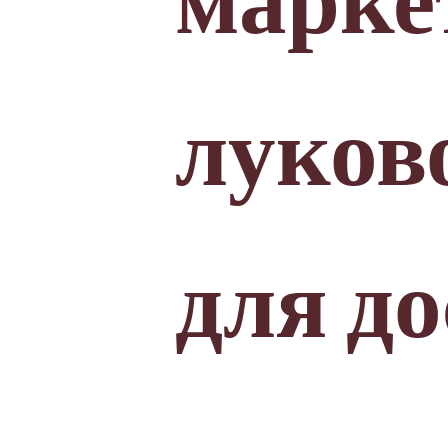
маркет
луков
для д