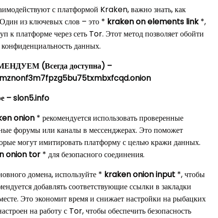
заимодействуют с платформой Kraken, важно знать, как
 Один из ключевых слов – это *
kraken on elements link
*,
п к платформе через сеть Tor. Этот метод позволяет обойти
 конфиденциальность данных.
ОМЕНДУЕМ (Всегда доступна) –
hmznonf3m7fpzg5bu75txmbxfcqd.onion
е –
slon5.info
ken onion
* рекомендуется использовать проверенные
нные форумы или каналы в мессенджерах. Это поможет
торые могут имитировать платформу с целью кражи данных.
n onion tor
* для безопасного соединения.
новного домена, используйте *
kraken onion input
*, чтобы
мендуется добавлять соответствующие ссылки в закладки
 месте. Это экономит время и снижает настройки на рыбацких
настроен на работу с Tor, чтобы обеспечить безопасность