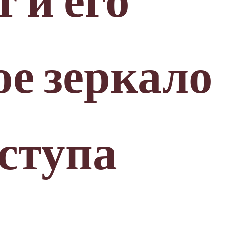
 и его
ое зеркало
оступа